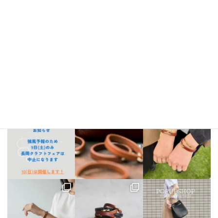
Instagram
bellezza_leather
【出店情報】
5/3〜6 栃木県「益子陶器市」
5/9.10 新潟県「長
岡クラフトフェア」
5/17 相模大野「煮込み屋ミヤコ」
5/31 相
模大野「煮込み屋ミヤコ」
ご不明な点がございましたらDM、
LINE公式アカウントよりお気軽にお問い合わせください。