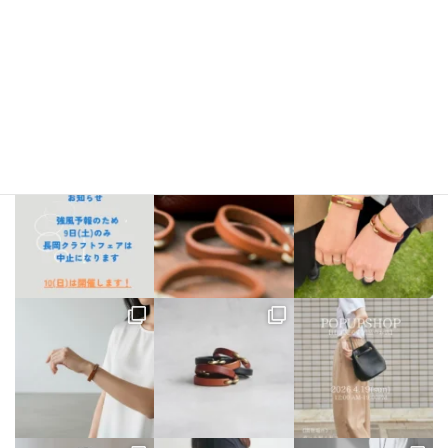
bellezza_leather
【出店情報】
5/3〜6 栃木県「益子陶器市」
5/9.10 新潟県「長
岡クラフトフェア」
5/17 相模大野「煮込み屋ミヤコ」
5/31 相
模大野「煮込み屋ミヤコ」
ご不明な点がございましたらDM、
LINE公式アカウントよりお気軽にお問い合わせください。