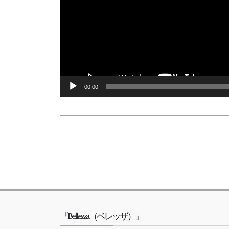
00:00
『Bellezza（ベレッザ）』