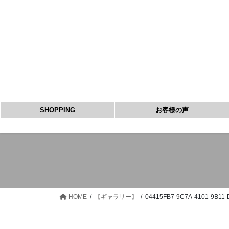
コ
ナ
ン
ビ
テ
ゲ
ン
ー
ツ
シ
へ
ョ
ス
ン
キ
に
ッ
移
SHOPPING
お客様の声
プ
動
HOME
【ギャラリー】
04415FB7-9C7A-4101-9B11