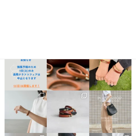
bellezza_leather
【出店情報】
5/3〜6 栃木県「益子陶器市」
5/9.10 新潟県「長
岡クラフトフェア」
5/17 相模大野「煮込み屋ミヤコ」
5/31 相
模大野「煮込み屋ミヤコ」
ご不明な点がございましたらDM、
LINE公式アカウントよりお気軽にお問い合わせください。