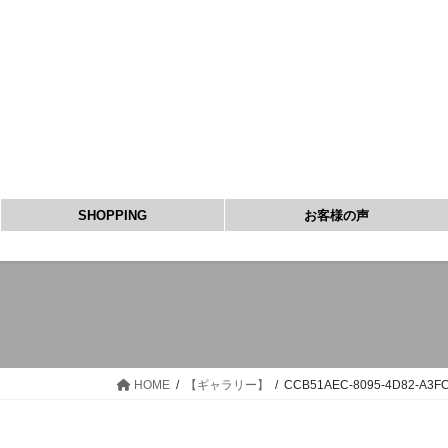
コ
ナ
ン
ビ
テ
ゲ
ン
ー
ツ
シ
へ
ョ
ス
ン
キ
に
ッ
移
SHOPPING
お客様の声
プ
動
HOME
【ギャラリー】
CCB51AEC-8095-4D82-A3F