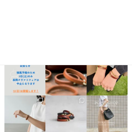
Instagram
bellezza_leather
【出店情報】
5/3〜6 栃木県「益子陶器市」
5/9.10 新潟県「長
岡クラフトフェア」
5/17 相模大野「煮込み屋ミヤコ」
5/31 相
模大野「煮込み屋ミヤコ」
ご不明な点がございましたらDM、
LINE公式アカウントよりお気軽にお問い合わせください。