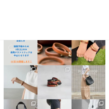
bellezza_leather
【出店情報】
5/3〜6 栃木県「益子陶器市」
5/9.10 新潟県「長
岡クラフトフェア」
5/17 相模大野「煮込み屋ミヤコ」
5/31 相
模大野「煮込み屋ミヤコ」
ご不明な点がございましたらDM、
LINE公式アカウントよりお気軽にお問い合わせください。