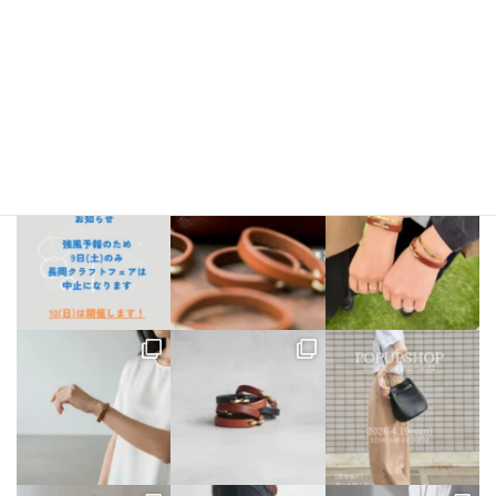
bellezza_leather
【出店情報】
5/3〜6 栃木県「益子陶器市」
5/9.10 新潟県「長
岡クラフトフェア」
5/17 相模大野「煮込み屋ミヤコ」
5/31 相
模大野「煮込み屋ミヤコ」
ご不明な点がございましたらDM、
LINE公式アカウントよりお気軽にお問い合わせください。