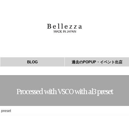
BLOG
過去のPOPUP・イベント出店
Processed with VSCO with al3 preset
 preset