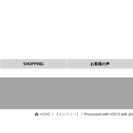
コ
ナ
ン
ビ
テ
ゲ
ン
ー
ツ
シ
へ
ョ
ス
ン
キ
に
ッ
移
SHOPPING
お客様の声
プ
動
HOME
【ギャラリー】
Processed with VSCO with al3