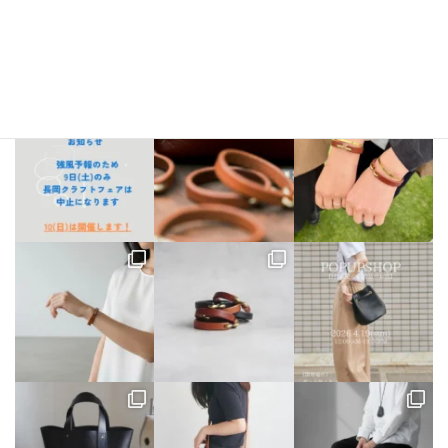
bellezza_leather
【出店情報】
5/3〜6 栃木県「益子陶器市」
5/9.10 新潟県「長
岡クラフトフェア」
5/17 相模大野「煮込み屋ミヤコ」
5/31 相
模大野「煮込み屋ミヤコ」
ご不明な点がございましたらDM、
LINE公式アカウントよりお気軽にお問い合わせください。