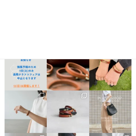
bellezza_leather
【出店情報】
5/3〜6 栃木県「益子陶器市」
5/9.10 新潟県「長
岡クラフトフェア」
5/17 相模大野「煮込み屋ミヤコ」
5/31 相
模大野「煮込み屋ミヤコ」
ご不明な点がございましたらDM、
LINE公式アカウントよりお気軽にお問い合わせください。