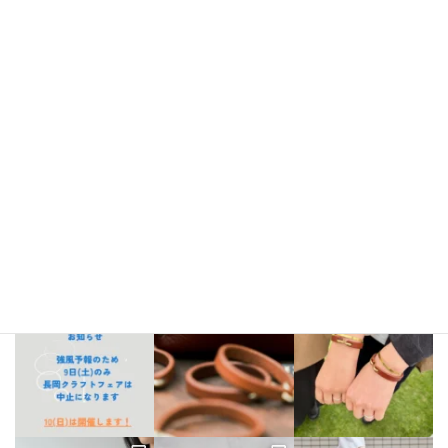
Instagram
bellezza_leather
【出店情報】
5/3〜6 栃木県「益子陶器市」
5/9.10 新潟県「長
岡クラフトフェア」
5/17 相模大野「煮込み屋ミヤコ」
5/31 相
模大野「煮込み屋ミヤコ」
ご不明な点がございましたらDM、
LINE公式アカウントよりお気軽にお問い合わせください。