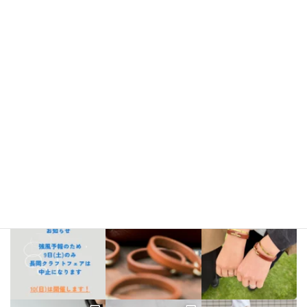
Instagram
bellezza_leather
【出店情報】
5/3〜6 栃木県「益子陶器市」
5/9.10 新潟県「長
岡クラフトフェア」
5/17 相模大野「煮込み屋ミヤコ」
5/31 相
模大野「煮込み屋ミヤコ」
ご不明な点がございましたらDM、
LINE公式アカウントよりお気軽にお問い合わせください。