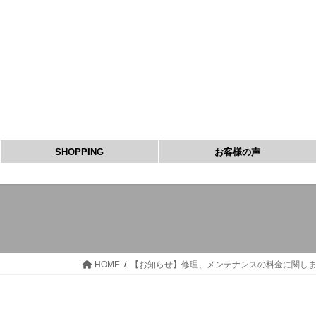
コ
ナ
ン
ビ
テ
ゲ
ン
ー
ツ
シ
へ
ョ
ス
ン
キ
に
ッ
移
SHOPPING
お客様の声
プ
動
HOME
【お知らせ】修理、メンテナンスの料金に関し