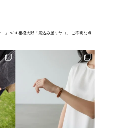
ヤコ」
5/31 相模大野「煮込み屋ミヤコ」
ご不明な点