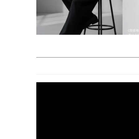
動
画
プ
レ
ー
ヤ
ー