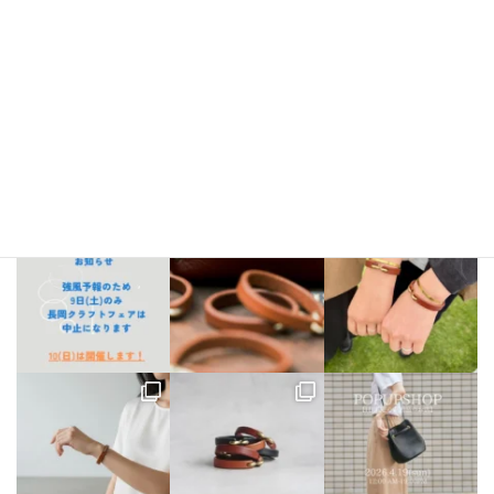
Instagram
bellezza_leather
【出店情報】
5/3〜6 栃木県「益子陶器市」
5/9.10 新潟県「長
岡クラフトフェア」
5/17 相模大野「煮込み屋ミヤコ」
5/31 相
模大野「煮込み屋ミヤコ」
ご不明な点がございましたらDM、
LINE公式アカウントよりお気軽にお問い合わせください。