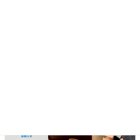
Instagram
bellezza_leather
【出店情報】
5/3〜6 栃木県「益子陶器市」
5/9.10 新潟県「長
岡クラフトフェア」
5/17 相模大野「煮込み屋ミヤコ」
5/31 相
模大野「煮込み屋ミヤコ」
ご不明な点がございましたらDM、
LINE公式アカウントよりお気軽にお問い合わせください。