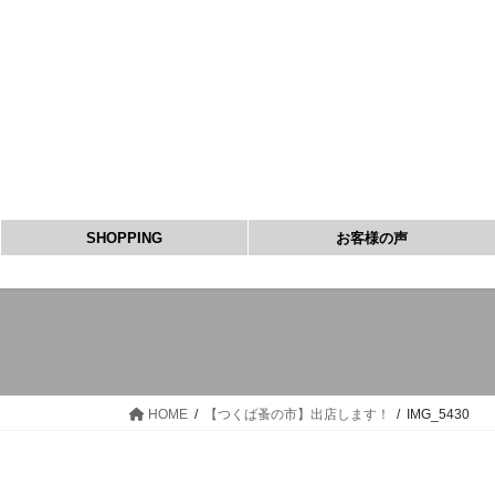
コ
ナ
ン
ビ
テ
ゲ
ン
ー
ツ
シ
へ
ョ
ス
ン
キ
に
ッ
移
SHOPPING
お客様の声
プ
動
HOME
【つくば蚤の市】出店します！
IMG_5430