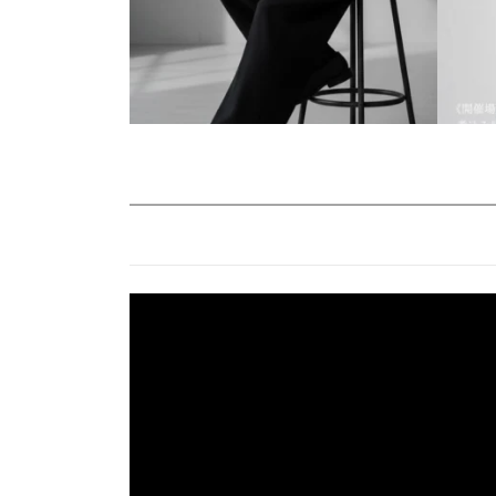
動
画
プ
レ
ー
ヤ
ー