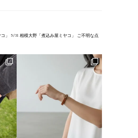
ヤコ」
5/31 相模大野「煮込み屋ミヤコ」
ご不明な点