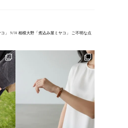
ヤコ」
5/31 相模大野「煮込み屋ミヤコ」
ご不明な点