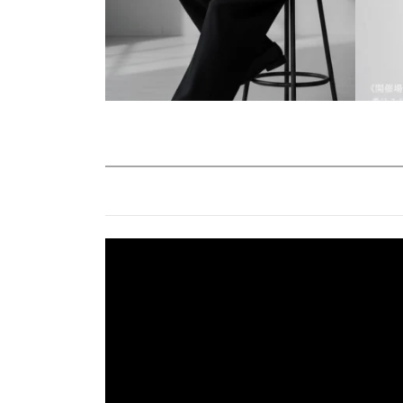
動
画
プ
レ
ー
ヤ
ー