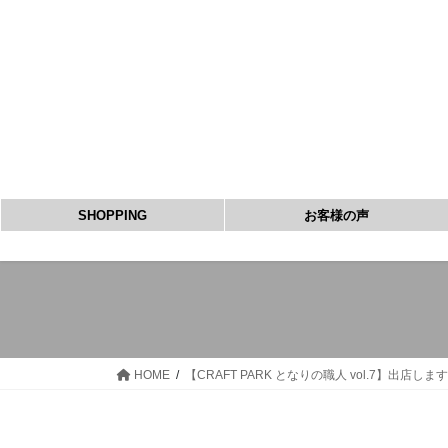
コ
ナ
ン
ビ
テ
ゲ
ン
ー
ツ
シ
へ
ョ
ス
ン
キ
に
ッ
移
SHOPPING
お客様の声
プ
動
HOME
【CRAFT PARK となりの職人 vol.7】出店しま