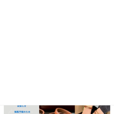
Instagram
bellezza_leather
【出店情報】
5/3〜6 栃木県「益子陶器市」
5/9.10 新潟県「長
岡クラフトフェア」
5/17 相模大野「煮込み屋ミヤコ」
5/31 相
模大野「煮込み屋ミヤコ」
ご不明な点がございましたらDM、
LINE公式アカウントよりお気軽にお問い合わせください。