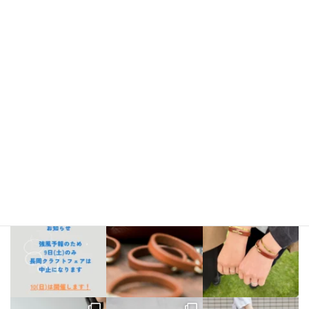
Instagram
bellezza_leather
【出店情報】
5/3〜6 栃木県「益子陶器市」
5/9.10 新潟県「長
岡クラフトフェア」
5/17 相模大野「煮込み屋ミヤコ」
5/31 相
模大野「煮込み屋ミヤコ」
ご不明な点がございましたらDM、
LINE公式アカウントよりお気軽にお問い合わせください。