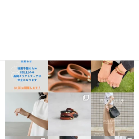
bellezza_leather
【出店情報】
5/3〜6 栃木県「益子陶器市」
5/9.10 新潟県「長
岡クラフトフェア」
5/17 相模大野「煮込み屋ミヤコ」
5/31 相
模大野「煮込み屋ミヤコ」
ご不明な点がございましたらDM、
LINE公式アカウントよりお気軽にお問い合わせください。