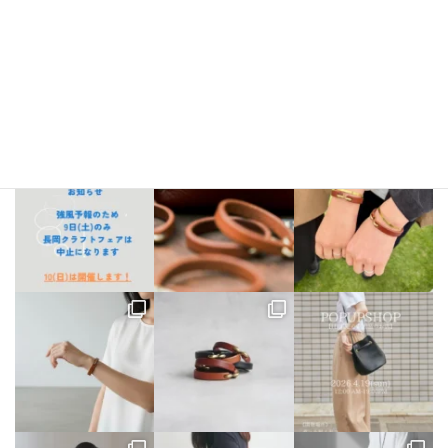
bellezza_leather
【出店情報】
5/3〜6 栃木県「益子陶器市」
5/9.10 新潟県「長
岡クラフトフェア」
5/17 相模大野「煮込み屋ミヤコ」
5/31 相
模大野「煮込み屋ミヤコ」
ご不明な点がございましたらDM、
LINE公式アカウントよりお気軽にお問い合わせください。