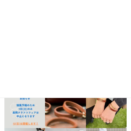
2022年3月
Instagram
bellezza_leather
【出店情報】
5/3〜6 栃木県「益子陶器市」
5/9.10 新潟県「長
岡クラフトフェア」
5/17 相模大野「煮込み屋ミヤコ」
5/31 相
模大野「煮込み屋ミヤコ」
ご不明な点がございましたらDM、
LINE公式アカウントよりお気軽にお問い合わせください。