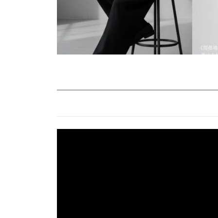
動
画
プ
レ
ー
ヤ
ー