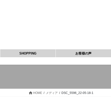
コ
ナ
ン
ビ
テ
ゲ
ン
ー
ツ
シ
へ
ョ
ス
ン
キ
に
ッ
移
SHOPPING
お客様の声
プ
動
HOME
メディア
DSC_5596_22-05-18-1