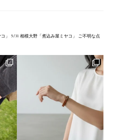
ヤコ」
5/31 相模大野「煮込み屋ミヤコ」
ご不明な点