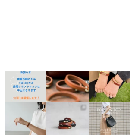
Instagram
bellezza_leather
【出店情報】
5/3〜6 栃木県「益子陶器市」
5/9.10 新潟県「長
岡クラフトフェア」
5/17 相模大野「煮込み屋ミヤコ」
5/31 相
模大野「煮込み屋ミヤコ」
ご不明な点がございましたらDM、
LINE公式アカウントよりお気軽にお問い合わせください。