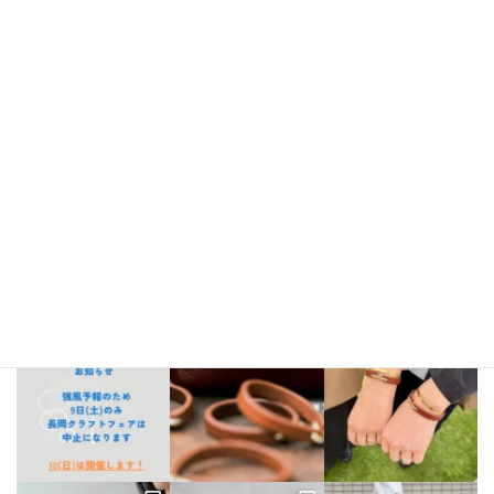
Instagram
bellezza_leather
【出店情報】
5/3〜6 栃木県「益子陶器市」
5/9.10 新潟県「長
岡クラフトフェア」
5/17 相模大野「煮込み屋ミヤコ」
5/31 相
模大野「煮込み屋ミヤコ」
ご不明な点がございましたらDM、
LINE公式アカウントよりお気軽にお問い合わせください。