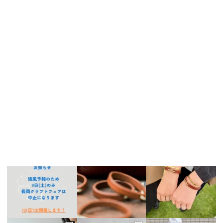
Instagram
bellezza_leather
【出店情報】
5/3〜6 栃木県「益子陶器市」
5/9.10 新潟県「長
岡クラフトフェア」
5/17 相模大野「煮込み屋ミヤコ」
5/31 相
模大野「煮込み屋ミヤコ」
ご不明な点がございましたらDM、
LINE公式アカウントよりお気軽にお問い合わせください。