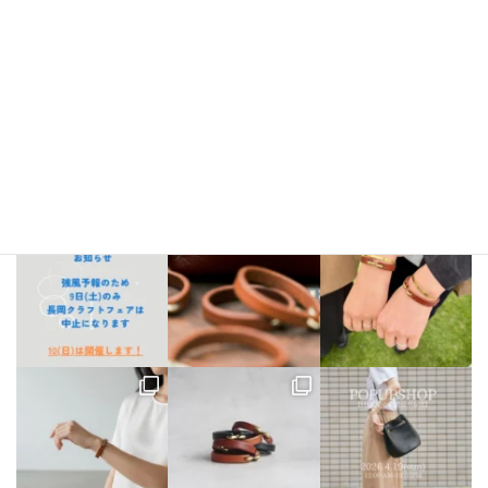
Instagram
bellezza_leather
【出店情報】
5/3〜6 栃木県「益子陶器市」
5/9.10 新潟県「長
岡クラフトフェア」
5/17 相模大野「煮込み屋ミヤコ」
5/31 相
模大野「煮込み屋ミヤコ」
ご不明な点がございましたらDM、
LINE公式アカウントよりお気軽にお問い合わせください。