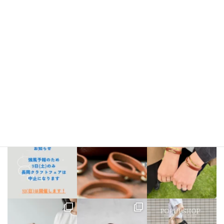
Instagram
bellezza_leather
【出店情報】
5/3〜6 栃木県「益子陶器市」
5/9.10 新潟県「長
岡クラフトフェア」
5/17 相模大野「煮込み屋ミヤコ」
5/31 相
模大野「煮込み屋ミヤコ」
ご不明な点がございましたらDM、
LINE公式アカウントよりお気軽にお問い合わせください。