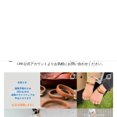
Instagram
bellezza_leather
【出店情報】
5/3〜6 栃木県「益子陶器市」
5/9.10 新潟県「長
岡クラフトフェア」
5/17 相模大野「煮込み屋ミヤコ」
5/31 相
模大野「煮込み屋ミヤコ」
ご不明な点がございましたらDM、
LINE公式アカウントよりお気軽にお問い合わせください。