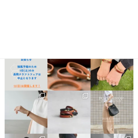
bellezza_leather
【出店情報】
5/3〜6 栃木県「益子陶器市」
5/9.10 新潟県「長
岡クラフトフェア」
5/17 相模大野「煮込み屋ミヤコ」
5/31 相
模大野「煮込み屋ミヤコ」
ご不明な点がございましたらDM、
LINE公式アカウントよりお気軽にお問い合わせください。