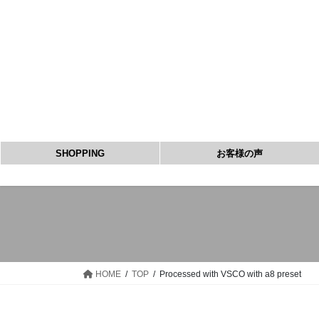
コ
ナ
ン
ビ
テ
ゲ
ン
ー
ツ
シ
へ
ョ
ス
ン
キ
に
ッ
移
SHOPPING
お客様の声
プ
動
HOME
TOP
Processed with VSCO with a8 preset