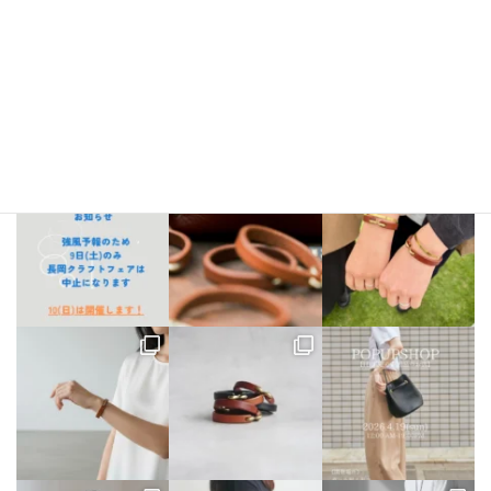
bellezza_leather
【出店情報】
5/3〜6 栃木県「益子陶器市」
5/9.10 新潟県「長
岡クラフトフェア」
5/17 相模大野「煮込み屋ミヤコ」
5/31 相
模大野「煮込み屋ミヤコ」
ご不明な点がございましたらDM、
LINE公式アカウントよりお気軽にお問い合わせください。