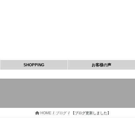
コ
ナ
ン
ビ
テ
ゲ
ン
ー
ツ
シ
へ
ョ
ス
ン
キ
に
ッ
移
SHOPPING
お客様の声
プ
動
HOME
ブログ
【ブログ更新しました】