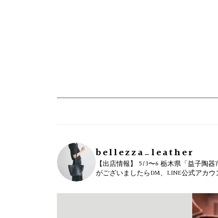
bellezza_leather
【出店情報】
5/3〜6 栃木県「益子陶器
がございましたらDM、LINE公式アカ