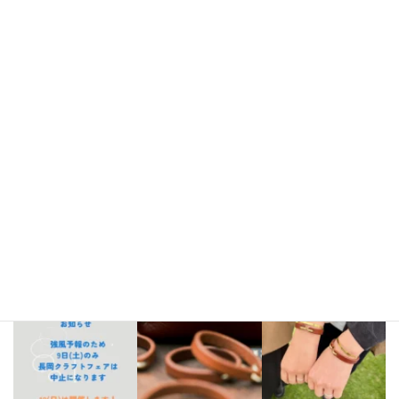
2022年4月
2022年3月
Instagram
bellezza_leather
【出店情報】
5/3〜6 栃木県「益子陶器市」
5/9.10 新潟県「長
岡クラフトフェア」
5/17 相模大野「煮込み屋ミヤコ」
5/31 相
模大野「煮込み屋ミヤコ」
ご不明な点がございましたらDM、
LINE公式アカウントよりお気軽にお問い合わせください。