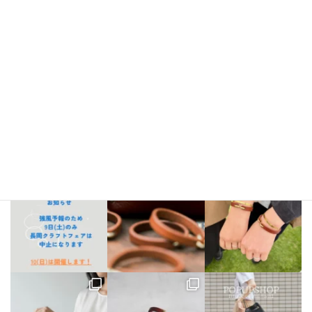
Instagram
bellezza_leather
【出店情報】
5/3〜6 栃木県「益子陶器市」
5/9.10 新潟県「長
岡クラフトフェア」
5/17 相模大野「煮込み屋ミヤコ」
5/31 相
模大野「煮込み屋ミヤコ」
ご不明な点がございましたらDM、
LINE公式アカウントよりお気軽にお問い合わせください。