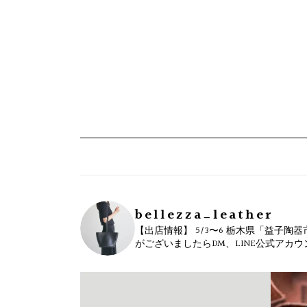
bellezza_leather
【出店情報】
5/3〜6 栃木県「益子陶器
がございましたらDM、LINE公式アカ