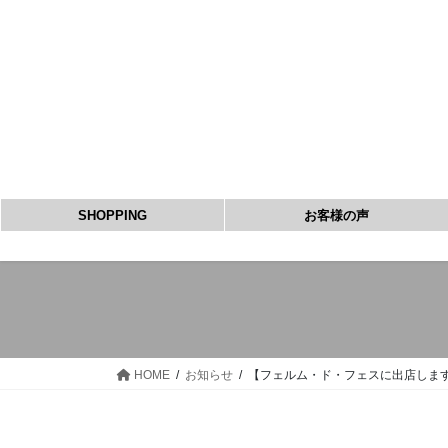
コ
ナ
ン
ビ
テ
ゲ
ン
ー
ツ
シ
へ
ョ
ス
ン
キ
に
ッ
移
SHOPPING
お客様の声
プ
動
HOME
お知らせ
【フェルム・ド・フェスに出店しま