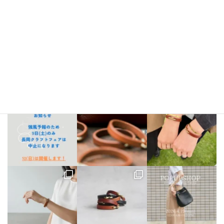
Instagram
bellezza_leather
【出店情報】
5/3〜6 栃木県「益子陶器市」
5/9.10 新潟県「長
岡クラフトフェア」
5/17 相模大野「煮込み屋ミヤコ」
5/31 相
模大野「煮込み屋ミヤコ」
ご不明な点がございましたらDM、
LINE公式アカウントよりお気軽にお問い合わせください。