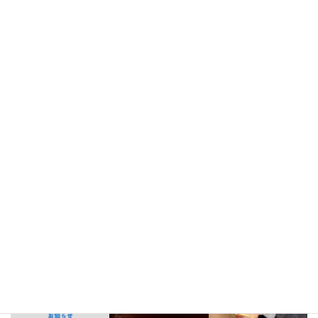
2022年6月
2022年5月
2022年4月
2022年3月
Instagram
bellezza_leather
【出店情報】
5/3〜6 栃木県「益子陶器市」
5/9.10 新潟県「長
岡クラフトフェア」
5/17 相模大野「煮込み屋ミヤコ」
5/31 相
模大野「煮込み屋ミヤコ」
ご不明な点がございましたらDM、
LINE公式アカウントよりお気軽にお問い合わせください。